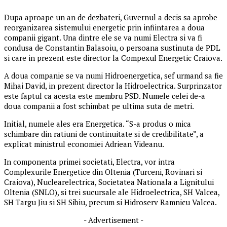
Dupa aproape un an de dezbateri, Guvernul a decis sa aprobe
reorganizarea sistemului energetic prin infiintarea a doua
companii gigant. Una dintre ele se va numi Electra si va fi
condusa de Constantin Balasoiu, o persoana sustinuta de PDL
si care in prezent este director la Compexul Energetic Craiova.
A doua companie se va numi Hidroenergetica, sef urmand sa fie
Mihai David, in prezent director la Hidroelectrica. Surprinzator
este faptul ca acesta este membru PSD. Numele celei de-a
doua companii a fost schimbat pe ultima suta de metri.
Initial, numele ales era Energetica. “S-a produs o mica
schimbare din ratiuni de continuitate si de credibilitate”, a
explicat ministrul economiei Adriean Videanu.
In componenta primei societati, Electra, vor intra
Complexurile Energetice din Oltenia (Turceni, Rovinari si
Craiova), Nuclearelectrica, Societatea Nationala a Lignitului
Oltenia (SNLO), si trei sucursale ale Hidroelectrica, SH Valcea,
SH Targu Jiu si SH Sibiu, precum si Hidroserv Ramnicu Valcea.
- Advertisement -