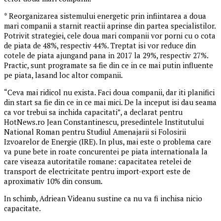
* Reorganizarea sistemului energetic prin infiintarea a doua
mari companii a starnit reactii aprinse din partea specialistilor.
Potrivit strategiei, cele doua mari companii vor porni cu o cota
de piata de 48%, respectiv 44%. Treptat isi vor reduce din
cotele de piata ajungand pana in 2017 la 29%, respectiv 27%.
Practic, sunt programate sa fie din ce in ce mai putin influente
pe piata, lasand loc altor companii.
“Ceva mai ridicol nu exista. Faci doua companii, dar iti planifici
din start sa fie din ce in ce mai mici. De la inceput isi dau seama
ca vor trebui sa inchida capacitati”, a declarat pentru
HotNews.ro Jean Constantinescu, presedintele Institutului
National Roman pentru Studiul Amenajarii si Folosirii
Izvoarelor de Energie (IRE). In plus, mai este o problema care
va pune bete in roate concurentei pe piata internationala la
care viseaza autoritatile romane: capacitatea retelei de
transport de electricitate pentru import-export este de
aproximativ 10% din consum.
In schimb, Adriean Videanu sustine ca nu va fi inchisa nicio
capacitate.