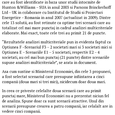
care au fost identificate in baza unor studii intocmite de
Hunton &Williams – SUA in anul 2003 si Parsons Brinckerhoff
Ltd – UK in colaborare cu Institutul de Studii si Proiectari
Energetice – Romania in anul 2007 (actualizat in 2009). Dintre
cele 13 solutii, au fost retinute ca optime trei scenarii care au
totalizat cel mai mare punctaj in cadrul analizei multicriteriale
elaborate. Mai exact, toate cele trei au primit 21 de puncte.
“Rezultatele analizei multicriteriale pun in evidenta faptul ca
Optiunea F –Scenariul F3 – 2 societati mari si 3 societati mici si
Optiunea E – Scenariile E1 – 5 societati, respectiv E2 – 4
societati, au cel mai bun punctaj (21 puncte) dintre scenariile
supuse analizei multicriteriale”, se arata in document.
Asa cum sustine si Ministerul Economiei, din cele 3 propuneri,
a fost selectat scenariul care presupune infiintarea a cinci
companii (doua mari si trei mici), nicidecum doar doua mari.
In ceea ce priveste celelalte doua scenarii care au primit
punctaj mare, Ministerul Economiei nu a prezentat niciun fel
de analiza. Spune doar ca sunt scenarii atractive. Unul din
scenarii presupune crearea a patru companii, iar celalalt are in
vedere cinci companii.