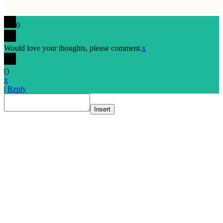
0
Would love your thoughts, please comment.
x
(
)
x
|
Reply
Insert