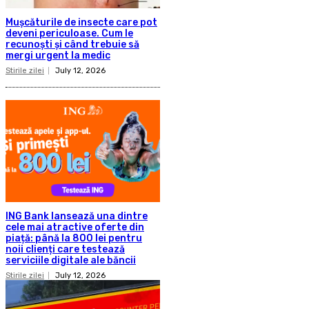
Mușcăturile de insecte care pot
deveni periculoase. Cum le
recunoști și când trebuie să
mergi urgent la medic
Stirile zilei
July 12, 2026
ING Bank lansează una dintre
cele mai atractive oferte din
piață: până la 800 lei pentru
noii clienți care testează
serviciile digitale ale băncii
Stirile zilei
July 12, 2026