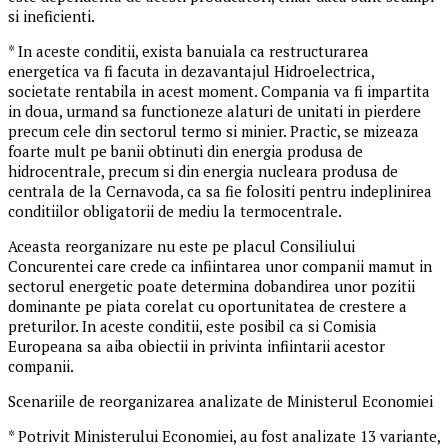
si ineficienti.
* In aceste conditii, exista banuiala ca restructurarea
energetica va fi facuta in dezavantajul Hidroelectrica,
societate rentabila in acest moment. Compania va fi impartita
in doua, urmand sa functioneze alaturi de unitati in pierdere
precum cele din sectorul termo si minier. Practic, se mizeaza
foarte mult pe banii obtinuti din energia produsa de
hidrocentrale, precum si din energia nucleara produsa de
centrala de la Cernavoda, ca sa fie folositi pentru indeplinirea
conditiilor obligatorii de mediu la termocentrale.
Aceasta reorganizare nu este pe placul Consiliului
Concurentei care crede ca infiintarea unor companii mamut in
sectorul energetic poate determina dobandirea unor pozitii
dominante pe piata corelat cu oportunitatea de crestere a
preturilor. In aceste conditii, este posibil ca si Comisia
Europeana sa aiba obiectii in privinta infiintarii acestor
companii.
Scenariile de reorganizarea analizate de Ministerul Economiei
* Potrivit Ministerului Economiei, au fost analizate 13 variante,