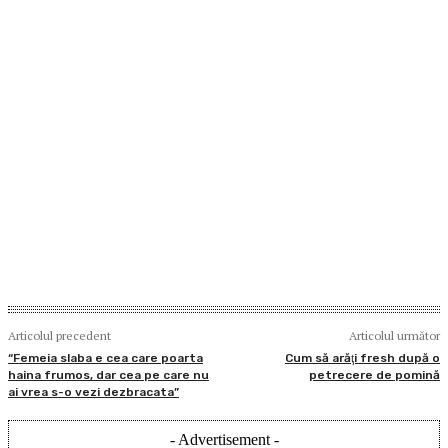
Articolul precedent
Articolul următor
“Femeia slaba e cea care poarta
Cum să arăţi fresh după o
haina frumos, dar cea pe care nu
petrecere de pomină
ai vrea s-o vezi dezbracata”
- Advertisement -