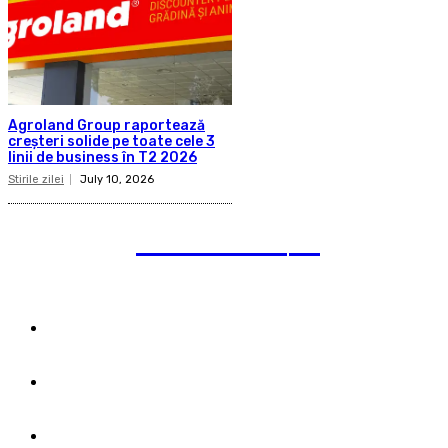
Agroland Group raportează
creșteri solide pe toate cele 3
linii de business în T2 2026
Stirile zilei
July 10, 2026
pauzadestiri
.ro
Category
Termeni și condiții &
Cookie Policy
Publicitate pe acest
site
Despre noi