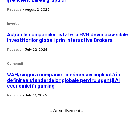
și eficientizarea grupului
Redactia
-
August 2, 2026
Investitii
Acțiunile companiilor listate la BVB devin accesibile
investitorilor globali prin Interactive Brokers
Redactia
-
July 22, 2026
Companii
WAM, singura companie românească implicată în
definirea standardelor globale pentru agenții AI
economici în gaming
Redactia
-
July 21, 2026
- Advertisement -