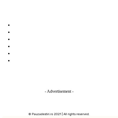
Links
Stay connected
Investitii la bursa
Stiri business
Invest Club
Ciorapi si sosete
Destinatii turistice
Stiri IT
- Advertisement -
© Pauzadestiri.ro 2021 | All rights reserved.