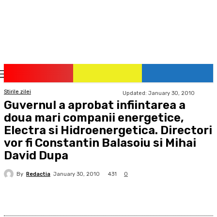
pauzadestiri.ro
Citește știrile la timpul lor!
Stirile zilei
Updated:
January 30, 2010
Guvernul a aprobat infiintarea a
doua mari companii energetice,
Electra si Hidroenergetica. Directori
vor fi Constantin Balasoiu si Mihai
David Dupa
By
Redactia
431
January 30, 2010
0