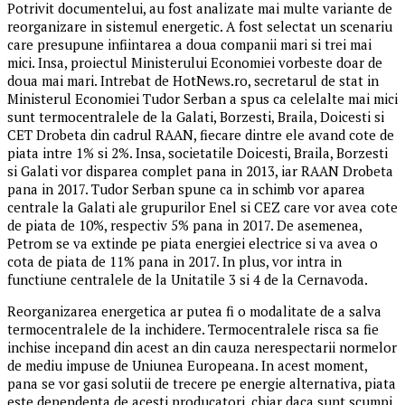
Potrivit documentelui, au fost analizate mai multe variante de
reorganizare in sistemul energetic. A fost selectat un scenariu
care presupune infiintarea a doua companii mari si trei mai
mici. Insa, proiectul Ministerului Economiei vorbeste doar de
doua mai mari. Intrebat de HotNews.ro, secretarul de stat in
Ministerul Economiei Tudor Serban a spus ca celelalte mai mici
sunt termocentralele de la Galati, Borzesti, Braila, Doicesti si
CET Drobeta din cadrul RAAN, fiecare dintre ele avand cote de
piata intre 1% si 2%. Insa, societatile Doicesti, Braila, Borzesti
si Galati vor disparea complet pana in 2013, iar RAAN Drobeta
pana in 2017. Tudor Serban spune ca in schimb vor aparea
centrale la Galati ale grupurilor Enel si CEZ care vor avea cote
de piata de 10%, respectiv 5% pana in 2017. De asemenea,
Petrom se va extinde pe piata energiei electrice si va avea o
cota de piata de 11% pana in 2017. In plus, vor intra in
functiune centralele de la Unitatile 3 si 4 de la Cernavoda.
Reorganizarea energetica ar putea fi o modalitate de a salva
termocentralele de la inchidere. Termocentralele risca sa fie
inchise incepand din acest an din cauza nerespectarii normelor
de mediu impuse de Uniunea Europeana. In acest moment,
pana se vor gasi solutii de trecere pe energie alternativa, piata
este dependenta de acesti producatori, chiar daca sunt scumpi