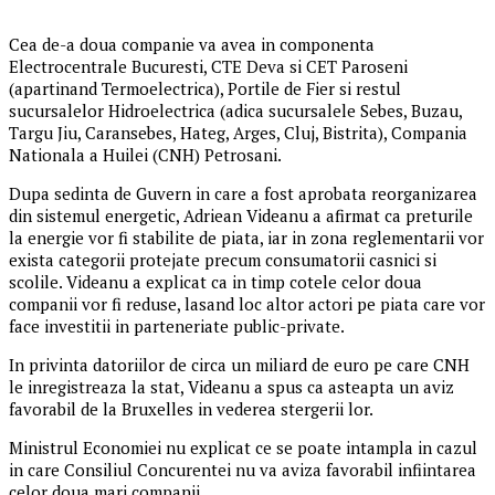
Cea de-a doua companie va avea in componenta
Electrocentrale Bucuresti, CTE Deva si CET Paroseni
(apartinand Termoelectrica), Portile de Fier si restul
sucursalelor Hidroelectrica (adica sucursalele Sebes, Buzau,
Targu Jiu, Caransebes, Hateg, Arges, Cluj, Bistrita), Compania
Nationala a Huilei (CNH) Petrosani.
Dupa sedinta de Guvern in care a fost aprobata reorganizarea
din sistemul energetic, Adriean Videanu a afirmat ca preturile
la energie vor fi stabilite de piata, iar in zona reglementarii vor
exista categorii protejate precum consumatorii casnici si
scolile. Videanu a explicat ca in timp cotele celor doua
companii vor fi reduse, lasand loc altor actori pe piata care vor
face investitii in parteneriate public-private.
In privinta datoriilor de circa un miliard de euro pe care CNH
le inregistreaza la stat, Videanu a spus ca asteapta un aviz
favorabil de la Bruxelles in vederea stergerii lor.
Ministrul Economiei nu explicat ce se poate intampla in cazul
in care Consiliul Concurentei nu va aviza favorabil infiintarea
celor doua mari companii.