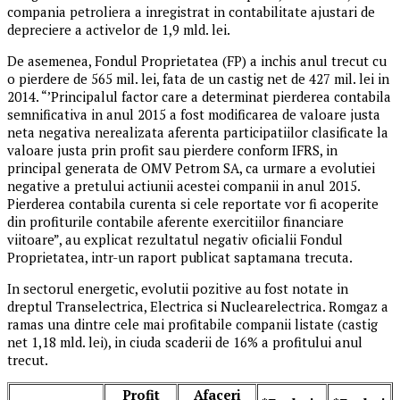
compania petroliera a inregistrat in contabilitate ajustari de
depreciere a activelor de 1,9 mld. lei.
De asemenea, Fondul Proprietatea (FP) a inchis anul trecut cu
o pierdere de 565 mil. lei, fata de un castig net de 427 mil. lei in
2014. “’Principalul factor care a determinat pierderea contabila
semnificativa in anul 2015 a fost modificarea de valoare justa
neta negativa nerealizata aferenta participatiilor clasificate la
valoare justa prin profit sau pierdere conform IFRS, in
principal generata de OMV Petrom SA, ca urmare a evolutiei
negative a pretului actiunii acestei companii in anul 2015.
Pierderea contabila curenta si cele reportate vor fi acoperite
din profiturile contabile aferente exercitiilor financiare
viitoare”, au explicat rezultatul negativ oficialii Fondul
Proprietatea, intr-un raport publicat saptamana trecuta.
In sectorul energetic, evolutii pozitive au fost notate in
dreptul Transelectrica, Electrica si Nuclearelectrica. Romgaz a
ramas una dintre cele mai profitabile companii listate (castig
net 1,18 mld. lei), in ciuda scaderii de 16% a profitului anul
trecut.
Profit
Afaceri