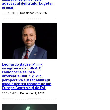
adecvat al deficitului bugetar
primar
ECONOMIE
December 28, 2025
Leonardo Badea, Prim-
viceguvernator BNR: O
radiografie asupra
diferențialului ‘r-g‘ din
perspectiva sustenabilității
fiscale pentru economiile din
Europa Centrală și de Est
ECONOMIE
December 9, 2025