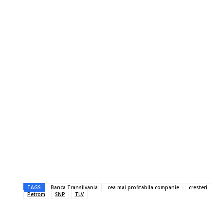
TAGS
Banca Transilvania
cea mai profitabila companie
cresteri
Petrom
SNP
TLV