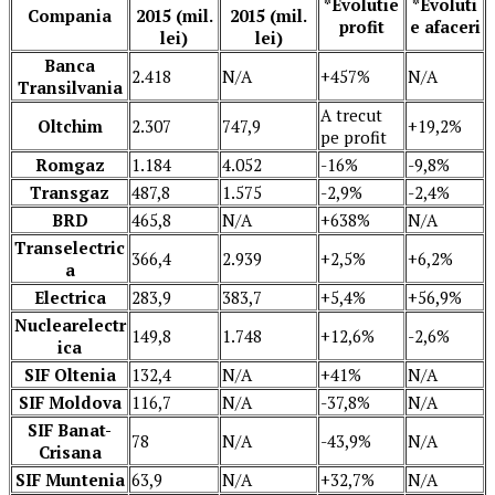
*Evolutie
*Evoluti
Compania
2015 (mil.
2015 (mil.
profit
e afaceri
lei)
lei)
Banca
2.418
N/A
+457%
N/A
Transilvania
A trecut
Oltchim
2.307
747,9
+19,2%
pe profit
Romgaz
1.184
4.052
-16%
-9,8%
Transgaz
487,8
1.575
-2,9%
-2,4%
BRD
465,8
N/A
+638%
N/A
Transelectric
366,4
2.939
+2,5%
+6,2%
a
Electrica
283,9
383,7
+5,4%
+56,9%
Nuclearelectr
149,8
1.748
+12,6%
-2,6%
ica
SIF Oltenia
132,4
N/A
+41%
N/A
SIF Moldova
116,7
N/A
-37,8%
N/A
SIF Banat-
78
N/A
-43,9%
N/A
Crisana
SIF Muntenia
63,9
N/A
+32,7%
N/A