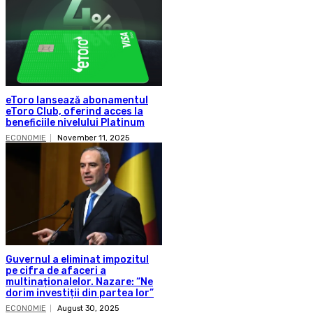
eToro lansează abonamentul
eToro Club, oferind acces la
beneficiile nivelului Platinum
ECONOMIE
November 11, 2025
Guvernul a eliminat impozitul
pe cifra de afaceri a
multinaționalelor. Nazare: “Ne
dorim investiții din partea lor”
ECONOMIE
August 30, 2025