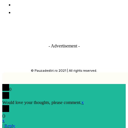
Destinatii turistice
Stiri IT
- Advertisement -
© Pauzadestiri.ro 2021 | All rights reserved.
0
Would love your thoughts, please comment.
x
(
)
x
|
Reply