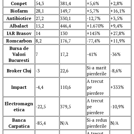
Conpet
54,3
381,4
+5,6%
+2,8%
Biofarm
28,1
149,7
+5,7%
+16,1%
Antibiotice
27,2
330,1
-12,7%
+3,5%
Albalact
15,2
446,4
+1.670%
+9,4%
IAR Brasov
14
130
+145%
+27,8%
Romcarbon
8,2
176,7
-77,4%
+11,9%
Bursa de
Valori
7
17,2
-41%
-36%
Bucuresti
Si-a marit
Broker Cluj
-3
22,6
-8,6%
pierderile
A trecut
Impact
-4,4
110,6
pe
+333%
pierdere
A trecut
Electromagn
-22,5
379,5
pe
-10,9%
etica
pierdere
Banca
Si-a redus
-85,4
N/A
N/A
Carpatica
pierderile
A trecut