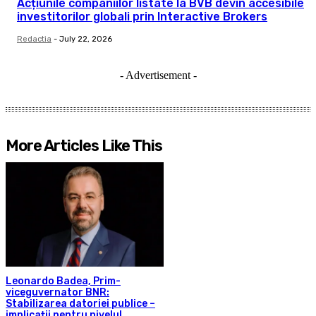
Acțiunile companiilor listate la BVB devin accesibile
investitorilor globali prin Interactive Brokers
Redactia
-
July 22, 2026
- Advertisement -
More Articles Like This
Leonardo Badea, Prim-
viceguvernator BNR:
Stabilizarea datoriei publice –
implicații pentru nivelul