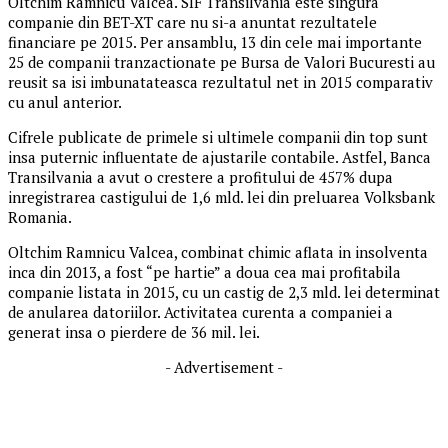
Oltchim Ramnicu Valcea. SIF Transilvania este singura
companie din BET-XT care nu si-a anuntat rezultatele
financiare pe 2015. Per ansamblu, 13 din cele mai importante
25 de companii tranzactionate pe Bursa de Valori Bucuresti au
reusit sa isi imbunatateasca rezultatul net in 2015 comparativ
cu anul anterior.
Cifrele publicate de primele si ultimele companii din top sunt
insa puternic influentate de ajustarile contabile. Astfel, Banca
Transilvania a avut o crestere a profitului de 457% dupa
inregistrarea castigului de 1,6 mld. lei din preluarea Volksbank
Romania.
Oltchim Ramnicu Valcea, combinat chimic aflata in insolventa
inca din 2013, a fost “pe hartie” a doua cea mai profitabila
companie listata in 2015, cu un castig de 2,3 mld. lei determinat
de anularea datoriilor. Activitatea curenta a companiei a
generat insa o pierdere de 36 mil. lei.
- Advertisement -