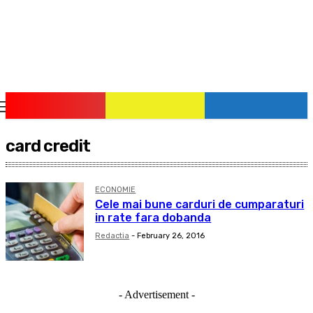
pauzadestiri.ro
Citește știrile la timpul lor!
card credit
ECONOMIE
Cele mai bune carduri de cumparaturi
in rate fara dobanda
Redactia
-
February 26, 2016
- Advertisement -