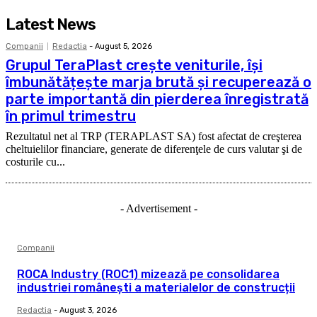
Latest News
Companii
Redactia
-
August 5, 2026
Grupul TeraPlast crește veniturile, își
îmbunătățește marja brută și recuperează o
parte importantă din pierderea înregistrată
în primul trimestru
Rezultatul net al TRP (TERAPLAST SA) fost afectat de creşterea
cheltuielilor financiare, generate de diferenţele de curs valutar şi de
costurile cu...
- Advertisement -
Companii
ROCA Industry (ROC1) mizează pe consolidarea
industriei românești a materialelor de construcții
Redactia
-
August 3, 2026