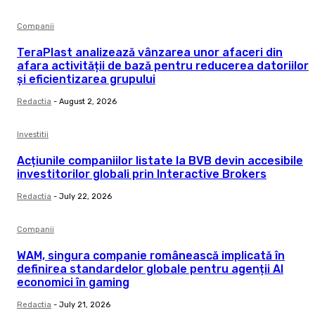
Companii
TeraPlast analizează vânzarea unor afaceri din
afara activității de bază pentru reducerea datoriilor
și eficientizarea grupului
Redactia
-
August 2, 2026
Investitii
Acțiunile companiilor listate la BVB devin accesibile
investitorilor globali prin Interactive Brokers
Redactia
-
July 22, 2026
Companii
WAM, singura companie românească implicată în
definirea standardelor globale pentru agenții AI
economici în gaming
Redactia
-
July 21, 2026