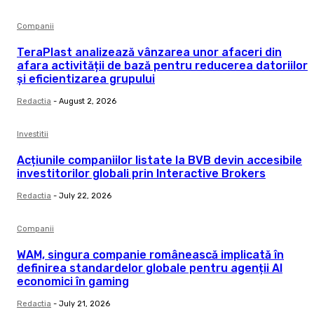
Companii
TeraPlast analizează vânzarea unor afaceri din
afara activității de bază pentru reducerea datoriilor
și eficientizarea grupului
Redactia
-
August 2, 2026
Investitii
Acțiunile companiilor listate la BVB devin accesibile
investitorilor globali prin Interactive Brokers
Redactia
-
July 22, 2026
Companii
WAM, singura companie românească implicată în
definirea standardelor globale pentru agenții AI
economici în gaming
Redactia
-
July 21, 2026