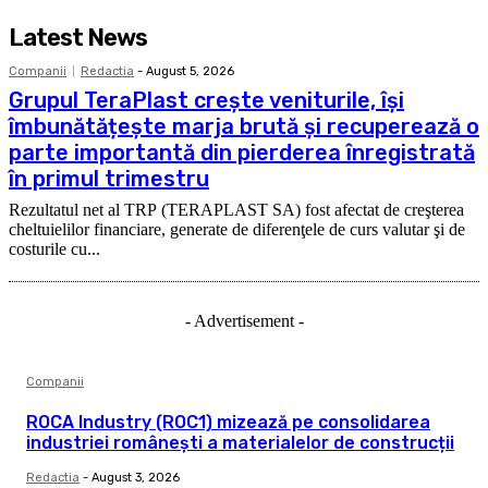
Latest News
Companii
Redactia
-
August 5, 2026
Grupul TeraPlast crește veniturile, își
îmbunătățește marja brută și recuperează o
parte importantă din pierderea înregistrată
în primul trimestru
Rezultatul net al TRP (TERAPLAST SA) fost afectat de creşterea
cheltuielilor financiare, generate de diferenţele de curs valutar şi de
costurile cu...
- Advertisement -
Companii
ROCA Industry (ROC1) mizează pe consolidarea
industriei românești a materialelor de construcții
Redactia
-
August 3, 2026