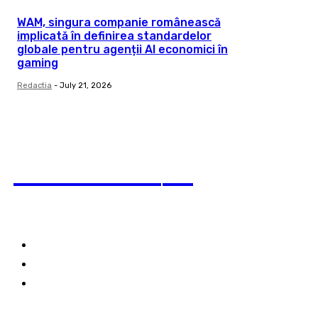
WAM, singura companie românească
implicată în definirea standardelor
globale pentru agenții AI economici în
gaming
Redactia
-
July 21, 2026
pauzadestiri
.ro
Category
Termeni și condiții & Cookie Policy
Publicitate pe acest site
Despre noi
Links