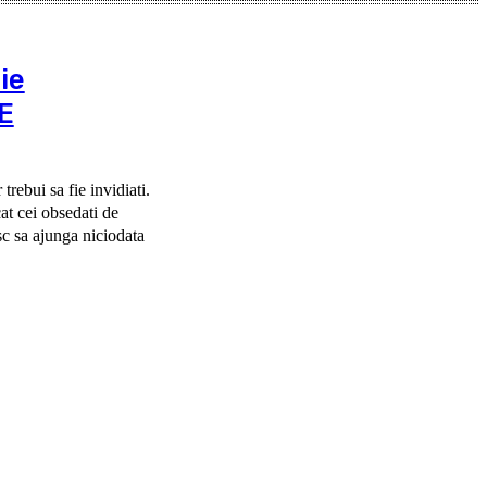
ie
E
rebui sa fie invidiati.
at cei obsedati de