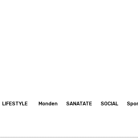
 online
Curs valutar BNR
Black Friday
Publicitate
LIFESTYLE
Monden
SANATATE
SOCIAL
Spo