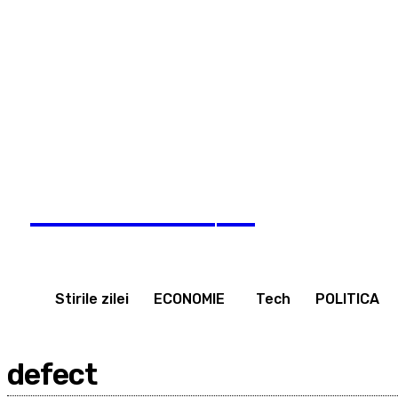
Wednesday, August 5, 2026
Home
Contact
Credite
pauzadestiri
.ro
Stirile zilei
ECONOMIE
Tech
POLITICA
defect