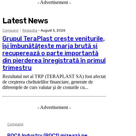
- Advertisement -
Latest News
Companii
Redactia
-
August 5, 2026
Grupul TeraPlast crește veniturile,
își îmbunătățește marja brută și
recuperează o parte importantă
din pierderea înregistrată în primul
trimestru
Rezultatul net al TRP (TERAPLAST SA) fost afectat
de creşterea cheltuielilor financiare, generate de
diferenţele de curs valutar şi de costurile cu...
- Advertisement -
Companii
ROCA Industry (ROC1) mizează pe