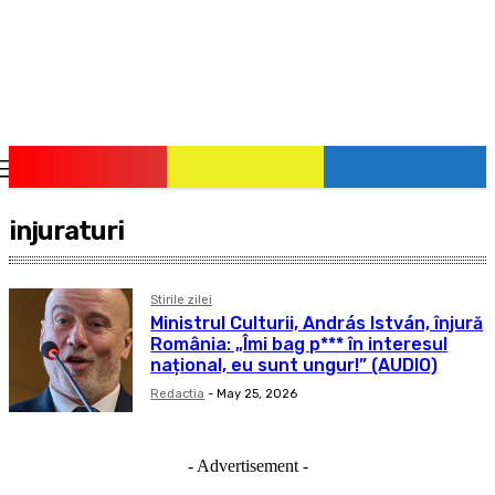
pauzadestiri.ro
Citește știrile la timpul lor!
injuraturi
Stirile zilei
Ministrul Culturii, András István, înjură
România: „Îmi bag p*** în interesul
național, eu sunt ungur!” (AUDIO)
Redactia
-
May 25, 2026
- Advertisement -