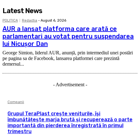
Latest News
POLITICA
Redactia
-
August 6, 2026
AUR a lansat platforma care arată ce
parlamentari au votat pentru suspendarea
lui Nicușor Dan
George Simion, liderul AUR, anunță, prin intermediul unei postări
pe pagina sa de Facebook, lansarea platformei care prezintă
demersul...
- Advertisement -
Companii
Grupul TeraPlast crește veniturile, își
îmbunătățește marja brută și recuperează o parte
importantă din pierderea înregistrată în primul
trimestru