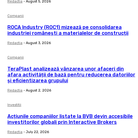
Redactia
-
August 5, 2026
Companii
ROCA Industry (ROC1) mizează pe consolidarea
industriei românești a materialelor de construcții
Redactia
-
August 3, 2026
Companii
TeraPlast analizează vânzarea unor afaceri din
afara activității de bază pentru reducerea datoriilor
și eficientizarea grupului
Redactia
-
August 2, 2026
Investitii
Acțiunile companiilor listate la BVB devin accesibile
investitorilor globali prin Interactive Brokers
Redactia
-
July 22, 2026