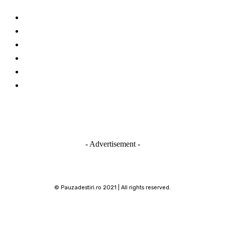
Investitii la bursa
Stiri business
Invest Club
Ciorapi si sosete
Destinatii turistice
Stiri IT
- Advertisement -
© Pauzadestiri.ro 2021 | All rights reserved.