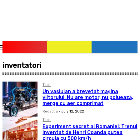
pauzadestiri.ro
Citește știrile la timpul lor!
inventatori
Tech
Un vasluian a brevetat mașina
viitorului. Nu are motor, nu poluează,
merge cu aer comprimat
Redactia
-
July 12, 2022
Tech
Experiment secret al Romaniei: Trenul
inventat de Henri Coanda putea
circula cu 500 km/h