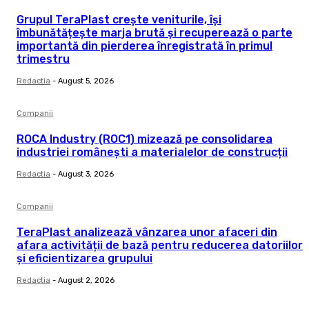
Grupul TeraPlast crește veniturile, își
îmbunătățește marja brută și recuperează o parte
importantă din pierderea înregistrată în primul
trimestru
Redactia
-
August 5, 2026
Companii
ROCA Industry (ROC1) mizează pe consolidarea
industriei românești a materialelor de construcții
Redactia
-
August 3, 2026
Companii
TeraPlast analizează vânzarea unor afaceri din
afara activității de bază pentru reducerea datoriilor
și eficientizarea grupului
Redactia
-
August 2, 2026