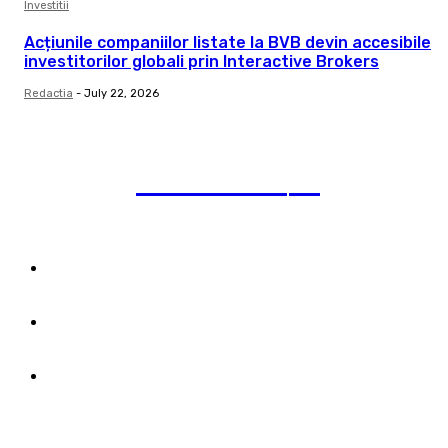
Investitii
Acțiunile companiilor listate la BVB devin accesibile
investitorilor globali prin Interactive Brokers
Redactia
-
July 22, 2026
pauzadestiri
.ro
Category
Termeni și condiții &
Cookie Policy
Publicitate pe acest
site
Despre noi
Links
Stay connected