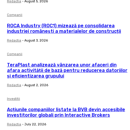
Redactia
-
August 5, 2026
Companii
ROCA Industry (ROC1) mizează pe consolidarea
industriei românești a materialelor de construcții
Redactia
-
August 3, 2026
Companii
TeraPlast analizează vânzarea unor afaceri din
afara activității de bază pentru reducerea datoriilor
și eficientizarea grupului
Redactia
-
August 2, 2026
Investitii
Acțiunile companiilor listate la BVB devin accesibile
investitorilor globali prin Interactive Brokers
Redactia
-
July 22, 2026