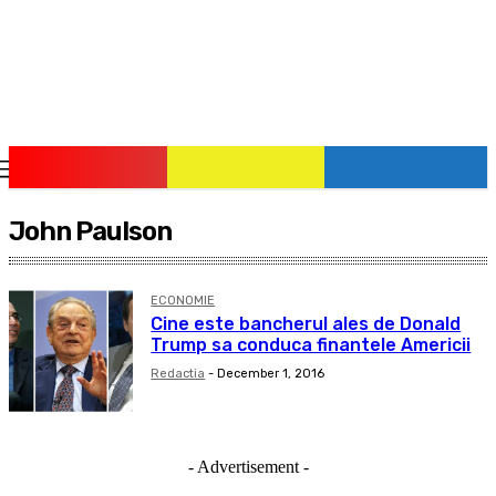
pauzadestiri.ro
Citește știrile la timpul lor!
John Paulson
ECONOMIE
Cine este bancherul ales de Donald
Trump sa conduca finantele Americii
Redactia
-
December 1, 2016
- Advertisement -