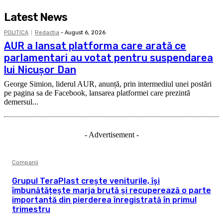
Latest News
POLITICA
Redactia
-
August 6, 2026
AUR a lansat platforma care arată ce
parlamentari au votat pentru suspendarea
lui Nicușor Dan
George Simion, liderul AUR, anunță, prin intermediul unei postări
pe pagina sa de Facebook, lansarea platformei care prezintă
demersul...
- Advertisement -
Companii
Grupul TeraPlast crește veniturile, își
îmbunătățește marja brută și recuperează o parte
importantă din pierderea înregistrată în primul
trimestru