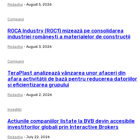
Redactia
-
August 5, 2026
Companii
ROCA Industry (ROC1) mizează pe consolidarea
industriei românești a materialelor de construcții
Redactia
-
August 3, 2026
Companii
TeraPlast analizează vânzarea unor afaceri din
afara activității de bază pentru reducerea datoriilor
și eficientizarea grupului
Redactia
-
August 2, 2026
Investitii
Acțiunile companiilor listate la BVB devin accesibile
investitorilor globali prin Interactive Brokers
Redactia
-
July 22, 2026