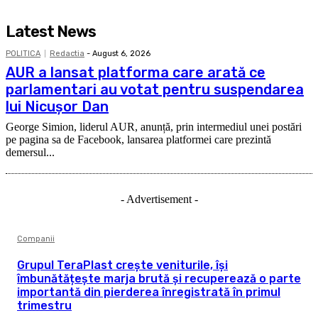
Latest News
POLITICA
Redactia
-
August 6, 2026
AUR a lansat platforma care arată ce
parlamentari au votat pentru suspendarea
lui Nicușor Dan
George Simion, liderul AUR, anunță, prin intermediul unei postări
pe pagina sa de Facebook, lansarea platformei care prezintă
demersul...
- Advertisement -
Companii
Grupul TeraPlast crește veniturile, își
îmbunătățește marja brută și recuperează o parte
importantă din pierderea înregistrată în primul
trimestru