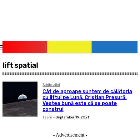
pauzadestiri.ro
Citește știrile la timpul lor!
lift spatial
Stirile zilei
Cât de aproape suntem de călătoria
cu liftul pe Lună. Cristian Presură:
Vestea bună este că se poate
construi
Team
-
September 19, 2021
- Advertisement -