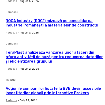
Redactia
-
August 5, 2026
Companii
ROCA Industry (ROC1) mizează pe consolidarea
industriei românești a materialelor de construcții
Redactia
-
August 3, 2026
Companii
TeraPlast analizează vânzarea unor afaceri din
afara activității de bază pentru reducerea datoriilor
și eficientizarea grupului
Redactia
-
August 2, 2026
Investitii
Acțiunile companiilor listate la BVB devin accesibile
investitorilor globali prin Interactive Brokers
Redactia
-
July 22, 2026