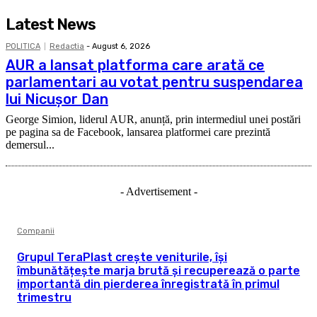
Latest News
POLITICA
Redactia
-
August 6, 2026
AUR a lansat platforma care arată ce
parlamentari au votat pentru suspendarea
lui Nicușor Dan
George Simion, liderul AUR, anunță, prin intermediul unei postări
pe pagina sa de Facebook, lansarea platformei care prezintă
demersul...
- Advertisement -
Companii
Grupul TeraPlast crește veniturile, își
îmbunătățește marja brută și recuperează o parte
importantă din pierderea înregistrată în primul
trimestru