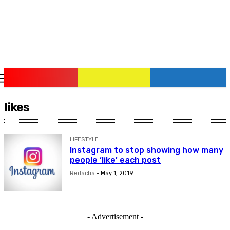
pauzadestiri.ro
Citește știrile la timpul lor!
likes
LIFESTYLE
Instagram to stop showing how many
people ‘like’ each post
Redactia
-
May 1, 2019
- Advertisement -