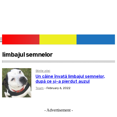
pauzadestiri.ro
Citește știrile la timpul lor!
limbajul semnelor
Stirile zilei
Un câine învață limbajul semnelor,
după ce și-a pierdut auzul
Team
-
February 6, 2022
- Advertisement -