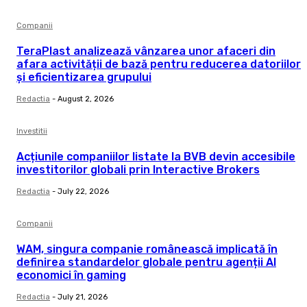
Companii
TeraPlast analizează vânzarea unor afaceri din
afara activității de bază pentru reducerea datoriilor
și eficientizarea grupului
Redactia
-
August 2, 2026
Investitii
Acțiunile companiilor listate la BVB devin accesibile
investitorilor globali prin Interactive Brokers
Redactia
-
July 22, 2026
Companii
WAM, singura companie românească implicată în
definirea standardelor globale pentru agenții AI
economici în gaming
Redactia
-
July 21, 2026