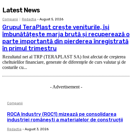
Latest News
Companii
Redactia
-
August 5, 2026
Grupul TeraPlast crește veniturile, își
îmbunătățește marja brută și recuperează o
parte importantă din pierderea înregistrată
în primul trimestru
Rezultatul net al TRP (TERAPLAST SA) fost afectat de creşterea
cheltuielilor financiare, generate de diferenţele de curs valutar şi de
costurile cu...
- Advertisement -
Companii
ROCA Industry (ROC1) mizează pe consolidarea
industriei românești a materialelor de construcții
Redactia
-
August 3, 2026